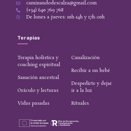
caminandodescalza@gmail.com
(+34) 640 769 768
De lunes a jueves: 10h-14h y 17h-20h
Terapias
Terapia holística y
Canalización
coaching espiritual
Recibir a un bebé
Sanación ancestral
Despedirte y dejar
Oráculo y lecturas
ir a la luz
Vidas pasadas
Rituales