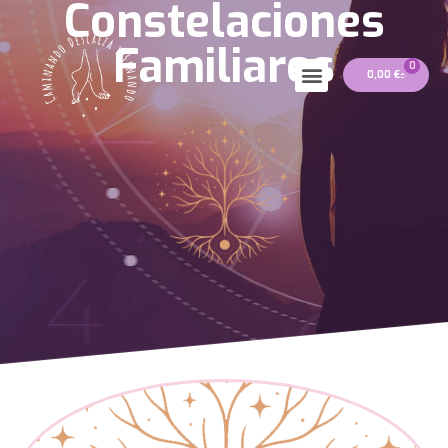
Constelaciones
Familiares
0
0,00
€