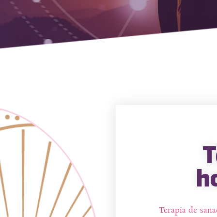
T
ho
Terapia de san