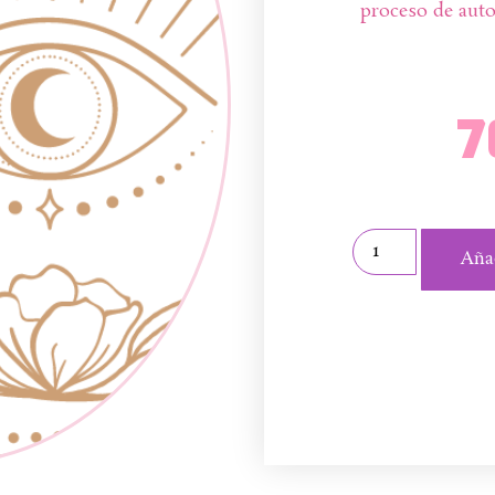
proceso de aut
7
Añad