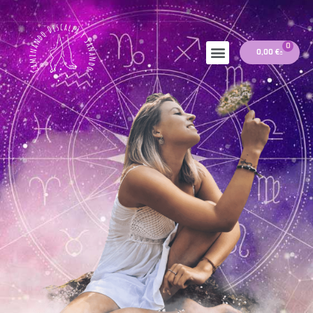
0
0,00
€